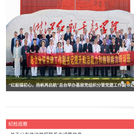
1
2
3
5
4
“红船锚初心，扬帆再启航”总台举办基层党组织分管党建工作副书
治能力和履职能力专题培训班
纪检巡察