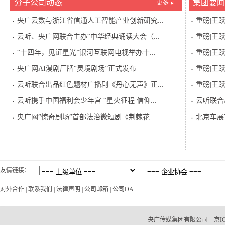
分子公司动态
集团要闻
更多
央广云数与浙江省信通人工智能产业创新研究...
重磅|王
云听、央广网联合主办“中华经典诵读大会（...
重磅|王
“十四年，见证星光”银河互联网电视举办十...
重磅|王
央广网AI漫剧厂牌“灵境剧场”正式发布
重磅|王
云听联合出品红色题材广播剧《丹心无声》正...
重磅|王
云听携手中国福利会少年宫 “星火征程 信仰...
云听联合
央广网”惊奇剧场”首部法治微短剧《荆棘花...
北京车展