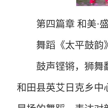
第四篇章 和美·
舞蹈《太平鼓韵
鼓声铿锵，狮舞
和田县英艾日克乡中