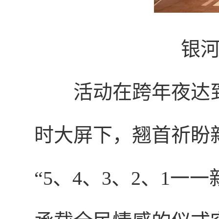
银
活动在跨年夜达
时大屏下，翘首祈盼
“5、4、3、2、1