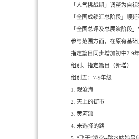
「人气挑战期」调整为自视频
「全国成绩汇总阶段」顺延至2
「全国总评及总展演阶段」暂定
参与范围方面，在原有基础
指定篇目同步增加初中7-9
组别、指定篇目（新增）
组别五：7-9年级
1. 观沧海
2. 天上的街市
3. 黄河颂
4. 未选择的路
5. “飞天”凌空--跳水姑娘