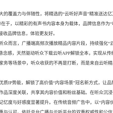
大的覆盖力与伴随性，将精选的“云听好声音”精准送达亿
势在于，以精彩的有声书内容本身为载体，品牌信息作为“
化接收品牌信息，体验更友好。
听众而言，广播端高频次播放精品内容片段，持续强化“云
的悬念感，天然驱动听众下载云听APP解锁全本，实现从
家务等场景中，听众收获的不再是打断，而是来自云听精
优质IP势能，
解锁了高价值“内容场景”冠名新方式，让
作品深度关联，共享其内容价值和粉丝基础。在听众沉浸
记忆度与好感度显著提升。在传统音频广告中，以“内容伙
重与认可。依托总台广播与云听平台的双重权威性和公信