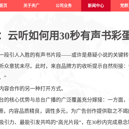
首页
关于央广
公司业务
新闻中心
党群
：云听如何用30秒有声书彩
一段引人入胜的有声书片段——或许是悬疑小说的关键转
，听众意犹未尽。此时，来自品牌方的收听提示自然衔接
：
。”
内容合作的另一种打开方式。
台的核心优势与总台广播的广泛覆盖充分嫁接：一方面，
资源，内容品质精良，调性多元，为广告创作提供取之不竭
吸引力、最能引发共鸣的“高光片段”，在30秒内完成悬