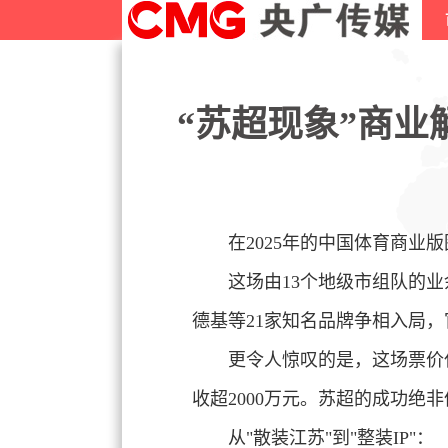
“苏超现象”商
在
2025年的中国体育商业
这场由13个地级市组队的
德基等
21家知名品牌争相入局，
更令人惊叹的是，这场票价
收超2000万元。苏超的成功绝
从"散装江
苏"到"整装IP"：