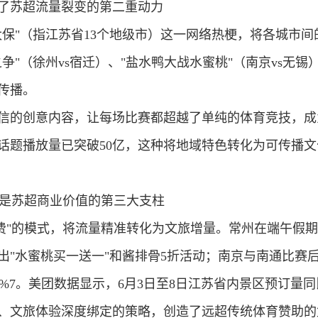
了苏超流量裂变的第二重动力
太保"（指江苏省13个地级市）这一网络热梗，将各城市
之争
"（徐州vs宿迁）、"
盐水鸭大战水蜜桃
"（南京vs无锡
传播。
信的创意内容，让每场比赛都超越了单纯的体育竞技，成
音话题播放量已突破50亿，这种将地域特色转化为可传播
是苏超商业价值的第三大支柱
费
"的模式，将流量精准转化为文旅增量。常州在端午假
出"水蜜桃买一送一"和酱排骨5折活动；南京与南通比赛后
67%7。美团数据显示，6月3日至8日江苏省内景区预订量同
、文旅体验深度绑定
的策略，创造了远超传统体育赞助的