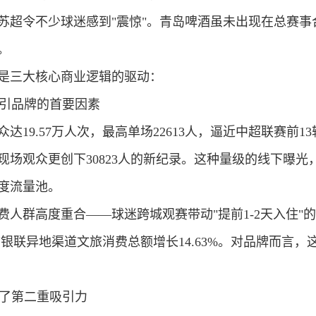
苏超令不少球迷感到"震惊"。青岛啤酒虽未出现在总赛事
。
是三大核心商业逻辑的驱动：
引品牌的首要因素
达19.57万人次，最高单场22613人，逼近中超联赛前13
场观众更创下30823人的新纪录。这种量级的线下曝光
度流量池。
费人群高度重合
——球迷跨城观赛带动"提前1-2天入住
市银联异地渠道文旅消费总额增长14.63%。对品牌而言
了第二重吸引力