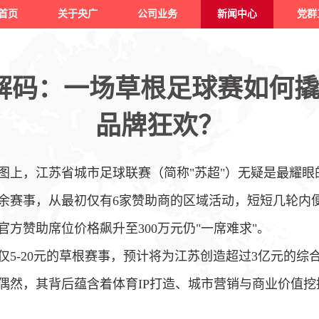
首页
关于央广
公司业务
新闻中心
党群
业解码：一场草根足球赛如何撬
品牌狂欢？
版图上，江苏省城市足球联赛（简称"苏超"）无疑是最耀眼
业余赛事，从最初仅有6家赞助商的区域活动，短短几轮内
官方赞助席位价格飙升至300万元仍"一席难求"
。
仅5-20元的草根赛事，预计将为江苏创造超过3亿元的综
非偶然，其背后蕴含着体育IP打造、城市营销与商业价值