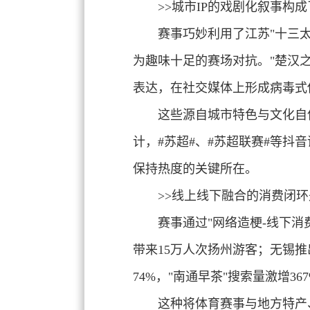
>>城市IP的戏剧化叙事
构成
赛事巧妙利用了江苏"十三
为趣味十足的赛场对抗。"
楚汉
表达，在社交媒体上形成病毒式
这些源自城市特色与文化自
计，#苏超#、#苏超联赛#等抖
保持热度的关键所在。
>>线上线下融合的消费闭环
赛事通过"
网络造梗-线下消
带来15万人次扬州游客；无锡推
74%，"南通早茶"搜索量激增3
这种将
体育赛事与地方特产