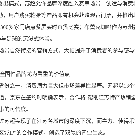
o露出模式，苏超允许
品牌深度融入赛事场景
，创造与消费
活动，用户购买轮胎等产品即有机会获赠观赛门票，并推出
国4300多家门店点餐屏实时直播比赛；布蕾克咖啡作为苏
啡与足球的沉浸式体验。
场景自然衔接的营销方式，大幅提升了消费者的参与感与
全国性品牌尤为看重的价值点
省份之一，消费潜力巨大但市场差异性显著。苏超以13
道
。京东在签约时明确表示，合作将"帮助江苏特产热销
事的可信度。
过苏超实现了在江苏各城市的深度下沉，而喜力、佳得乐
区域IP
"的合作模式，创造了双赢的商业生态。