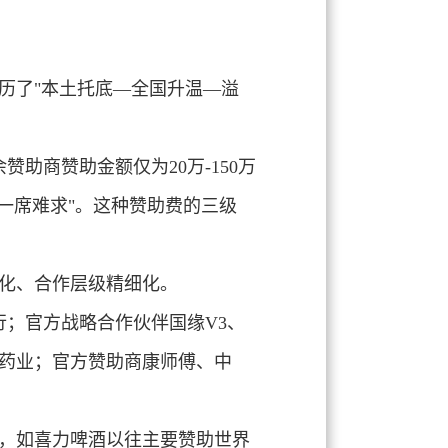
历了"
本土托底—全国升温—溢
助商赞助金额仅为20万-150万
"一席难求"。这种赞助费的三级
化
、
合作层级精细化
。
行；官方战略合作伙伴国缘V3、
药业；官方赞助商康师傅、中
，如喜力啤酒以往主要赞助世界