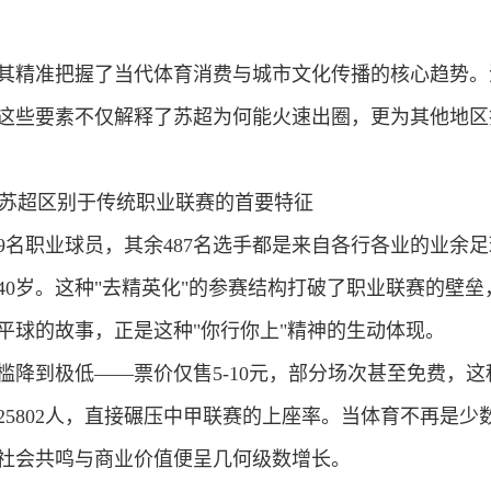
其精准把握了当代体育消费与城市文化传播的核心趋势。
这些要素不仅解释了苏超为何能火速出圈，更为其他地区
苏超区别于传统职业联赛的首要特征
29名职业球员，其余487名选手都是来自各行各业的业余
40岁。这种"去精英化"的参赛结构打破了职业联赛的壁
平球的故事，正是这种"
你行你上
"精神的生动体现。
槛降到极低——票价仅售5-10元，部分场次甚至免费，
的25802人，直接碾压中甲联赛的上座率。当体育不再是
社会共鸣与商业价值便呈几何级数增长。