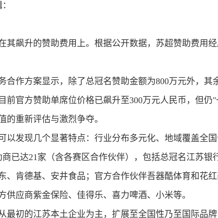
辑：
在其飙升的赞助费用上。根据公开数据，苏超赞助费用经
合作方案显示，除了总冠名赞助金额为800万元外，其余赞
目前
官方赞助单席位价格已飙升至300万元人民币
，但仍
值的重新评估与激烈争夺。
可以发现几个显著特点：
行业分布多元化
、
地域覆盖全国
助商已达21家（含各赛区合作伙伴），包括总冠名江苏银
东、肯德基、安井食品；官方合作伙伴吾器酷体育和花红
方供应商紫金保险、佳得乐、喜力啤酒、小米等。
从最初的江苏本土企业为主，扩展至全国性乃至国际品牌